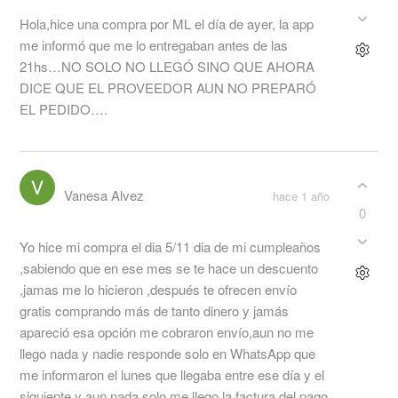
Hola,hice una compra por ML el día de ayer, la app
me informó que me lo entregaban antes de las
21hs…NO SOLO NO LLEGÓ SINO QUE AHORA
DICE QUE EL PROVEEDOR AUN NO PREPARÓ
EL PEDIDO….
Vanesa Alvez
hace 1 año
0
Yo hice mi compra el dia 5/11 dia de mi cumpleaños
,sabiendo que en ese mes se te hace un descuento
,jamas me lo hicieron ,después te ofrecen envío
gratis comprando más de tanto dinero y jamás
apareció esa opción me cobraron envío,aun no me
llego nada y nadie responde solo en WhatsApp que
me informaron el lunes que llegaba entre ese día y el
siguiente y aun nada,solo me llego la factura del pago