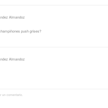
andez Almandoz
s champiñones push grises?
andez Almandoz
s
r un comentario.