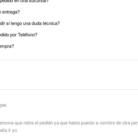
pedido en una sucursal?
e entrega?
ir si tengo una duda técnica?
dido por Teléfono?
ompra?
gas
ersona que retira el pedido ya que había puesto a nombre de otra pe
día ir yo